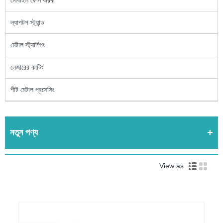
মোবাইল ফোন ধারক
ল্যাপটপ স্ট্যান্ড
মেটাল স্ট্যাম্পিং
লেজারের কাটিং
শীট মেটাল প্রসেসিং
নতুন পণ্য
View as